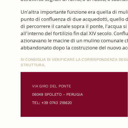
Un'altra importante funzione era quella di mulino
punto di confluenza di due acquedotti, quello d
di percorrere il canale sopra il ponte, l'acqua s
all'interno del fortilizio fin dal XIV secolo. Con
azionavano le macine di un mulino comunale che 
abbandonato dopo la costruzione del nuovo ac
SI CONSIGLIA DI VERIFICARE LA CORRISPONDENZA DE
STRUTTURA.
VIA GIRO DEL PONTE
06049 SPOLETO - PERUGIA
TEL: +39 0743 218620