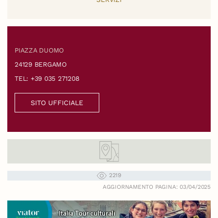
PIAZZA DUOMO
24129 BERGAMO
TEL: +39 035 271208
SITO UFFICIALE
2219
AGGIORNAMENTO PAGINA: 03/04/2025