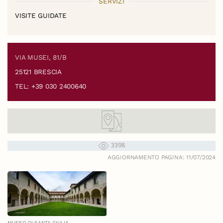
SERVIZI
VISITE GUIDATE
VIA MUSEI, 81/B
25121 BRESCIA
TEL: +39 030 2400640
3398
AGGIORNAMENTO PAGINA: 11/07/2024
MUSEO DI SANTA GIULIA