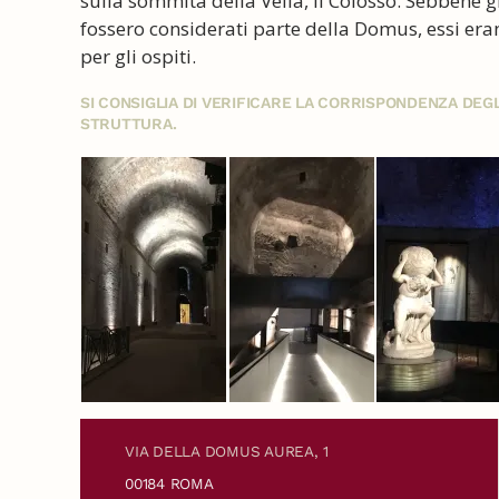
sulla sommità della Velia, il Colosso. Sebbene gl
fossero considerati parte della Domus, essi eran
per gli ospiti.
SI CONSIGLIA DI VERIFICARE LA CORRISPONDENZA DE
STRUTTURA.
VIA DELLA DOMUS AUREA, 1
00184 ROMA