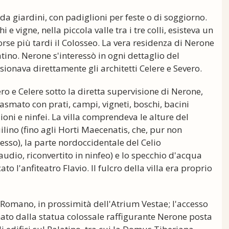
a giardini, con padiglioni per feste o di soggiorno.
 vigne, nella piccola valle tra i tre colli, esisteva un
 sorse più tardi il Colosseo. La vera residenza di Nerone
ino. Nerone s'interessò in ogni dettaglio del
sionava direttamente gli architetti Celere e Severo.
ro e Celere sotto la diretta supervisione di Nerone,
asmato con prati, campi, vigneti, boschi, bacini
oni e ninfei. La villa comprendeva le alture del
uilino (fino agli Horti Maecenatis, che, pur non
sso), la parte nordoccidentale del Celio
udio, riconvertito in ninfeo) e lo specchio d'acqua
o l'anfiteatro Flavio. Il fulcro della villa era proprio
o Romano, in prossimità dell'Atrium Vestae; l'accesso
to dalla statua colossale raffigurante Nerone posta