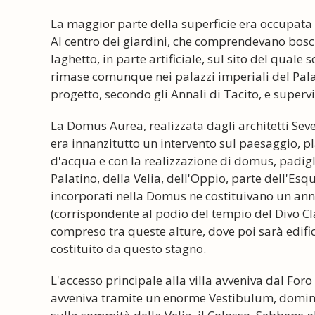
La maggior parte della superficie era occupata d
Al centro dei giardini, che comprendevano boschi e
laghetto, in parte artificiale, sul sito del quale
rimase comunque nei palazzi imperiali del Palat
progetto, secondo gli Annali di Tacito, e supervi
La Domus Aurea, realizzata dagli architetti Seve
era innanzitutto un intervento sul paesaggio, pl
d'acqua e con la realizzazione di domus, padigli
Palatino, della Velia, dell'Oppio, parte dell'Esq
incorporati nella Domus ne costituivano un anne
(corrispondente al podio del tempio del Divo Cla
compreso tra queste alture, dove poi sarà edificat
costituito da questo stagno.
L'accesso principale alla villa avveniva dal For
avveniva tramite un enorme Vestibulum, domina