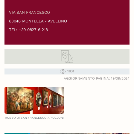
VIA SAN FRANCESCO
83048 MONTELLA - AVELLINO
TEL: +39 0827 61218
1601
AGGIORNAMENTO PAGINA: 19/09/2024
MUSEO DI SAN FRANCESCO A FOLLONI