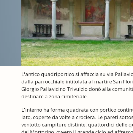
L'antico quadriportico si affaccia su via Pallavi
dalla parrocchiale intitolata al martire San Flo
Giorgio Pallavicino Trivulzio donò alla comunit
destinare a zona cimiteriale.
L'interno ha forma quadrata con portico contin
lato, coperte da volte a crociera. Le pareti sotto
ventotto campiture distinte, quattordici delle q
del Mortorino, ovvero il grande ciclo ad affresco