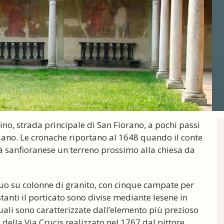
cino, strada principale di San Fiorano, a pochi passi
riano. Le cronache riportano al 1648 quando il conte
à sanfioranese un terreno prossimo alla chiesa da
uo su colonne di granito, con cinque campate per
stanti il porticato sono divise mediante lesene in
uali sono caratterizzate dall’elemento più prezioso
 della Via Crucis realizzato nel 1767 dal pittore