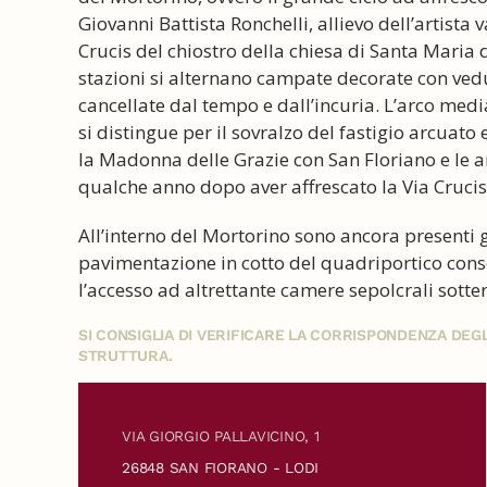
Giovanni Battista Ronchelli, allievo dell’artista
Crucis del chiostro della chiesa di Santa Maria 
stazioni si alternano campate decorate con vedut
cancellate dal tempo e dall’incuria. L’arco med
si distingue per il sovralzo del fastigio arcuato
la Madonna delle Grazie con San Floriano e le a
qualche anno dopo aver affrescato la Via Crucis
All’interno del Mortorino sono ancora presenti gl
pavimentazione in cotto del quadriportico conse
l’accesso ad altrettante camere sepolcrali sotte
SI CONSIGLIA DI VERIFICARE LA CORRISPONDENZA DE
STRUTTURA.
VIA GIORGIO PALLAVICINO, 1
26848 SAN FIORANO - LODI