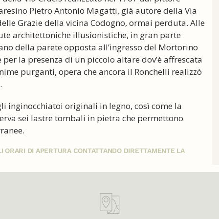
 varesino Pietro Antonio Magatti, già autore della Via
delle Grazie della vicina Codogno, ormai perduta. Alle
e architettoniche illusionistiche, in gran parte
iano della parete opposta all’ingresso del Mortorino
 e per la presenza di un piccolo altare dov’è affrescata
nime purganti, opera che ancora il Ronchelli realizzò
.
i inginocchiatoi originali in legno, così come la
rva sei lastre tombali in pietra che permettono
rranee.
GLI ORARI DI APERTURA CONTATTANDO DIRETTAMENTE LA