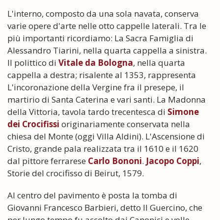
L'interno, composto da una sola navata, conserva
varie opere d'arte nelle otto cappelle laterali. Tra le
più importanti ricordiamo: La Sacra Famiglia di
Alessandro Tiarini, nella quarta cappella a sinistra.
Il polittico di
Vitale da Bologna
, nella quarta
cappella a destra; risalente al 1353, rappresenta
L'incoronazione della Vergine fra il presepe, il
martirio di Santa Caterina e vari santi. La Madonna
della Vittoria, tavola tardo trecentesca di
Simone
dei Crocifissi
originariamente conservata nella
chiesa del Monte (oggi Villa Aldini). L'Ascensione di
Cristo, grande pala realizzata tra il 1610 e il 1620
dal pittore ferrarese
Carlo Bononi
.
Jacopo Coppi
,
Storie del crocifisso di Beirut, 1579.
Al centro del pavimento è posta la tomba di
Giovanni Francesco Barbieri, detto Il Guercino, che
per lungo tempo fu accolto dai Canonici e volle