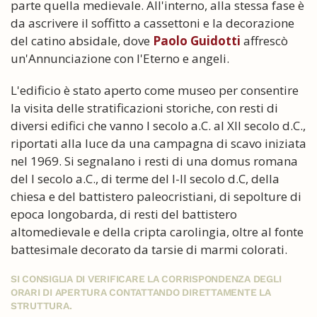
parte quella medievale. All'interno, alla stessa fase è
da ascrivere il soffitto a cassettoni e la decorazione
del catino absidale, dove
Paolo Guidotti
affrescò
un'Annunciazione con l'Eterno e angeli.
L'edificio è stato aperto come museo per consentire
la visita delle stratificazioni storiche, con resti di
diversi edifici che vanno I secolo a.C. al XII secolo d.C.,
riportati alla luce da una campagna di scavo iniziata
nel 1969. Si segnalano i resti di una domus romana
del I secolo a.C., di terme del I-II secolo d.C, della
chiesa e del battistero paleocristiani, di sepolture di
epoca longobarda, di resti del battistero
altomedievale e della cripta carolingia, oltre al fonte
battesimale decorato da tarsie di marmi colorati.
SI CONSIGLIA DI VERIFICARE LA CORRISPONDENZA DEGLI
ORARI DI APERTURA CONTATTANDO DIRETTAMENTE LA
STRUTTURA.