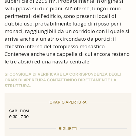
superficie di 2295 m². Probabilmente in origine si
sviluppava su due piani. All'interno, lungo i muri
perimetrali dell'edificio, sono presenti locali di
dubbio uso, probabilmente luogo di riposo per i
monaci, raggiungibili da un corridoio con il quale si
arriva anche a un atrio circondato da portici: il
chiostro interno del complesso monastico.
Conteneva anche una cappella di cui ancora restano
le tre absidi ed una navata centrale.
SI CONSIGLIA DI VERIFICARE LA CORRISPONDENZA DEGLI
ORARI DI APERTURA CONTATTANDO DIRETTAMENTE LA
STRUTTURA.
ORARIO APERTURA
SAB. DOM.
9.30-17.30
BIGLIETTI