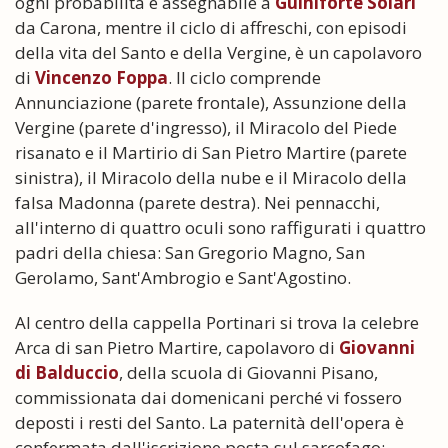
ogni probabilità è assegnabile a
Guiniforte Solari
da Carona, mentre il ciclo di affreschi, con episodi
della vita del Santo e della Vergine, è un capolavoro
di
Vincenzo Foppa
. Il ciclo comprende
Annunciazione (parete frontale), Assunzione della
Vergine (parete d'ingresso), il Miracolo del Piede
risanato e il Martirio di San Pietro Martire (parete
sinistra), il Miracolo della nube e il Miracolo della
falsa Madonna (parete destra). Nei pennacchi,
all'interno di quattro oculi sono raffigurati i quattro
padri della chiesa: San Gregorio Magno, San
Gerolamo, Sant'Ambrogio e Sant'Agostino.
Al centro della cappella Portinari si trova la celebre
Arca di san Pietro Martire, capolavoro di
Giovanni
di Balduccio
, della scuola di Giovanni Pisano,
commissionata dai domenicani perché vi fossero
deposti i resti del Santo. La paternità dell'opera è
confermata dall'iscrizione posta sul sarcofago: