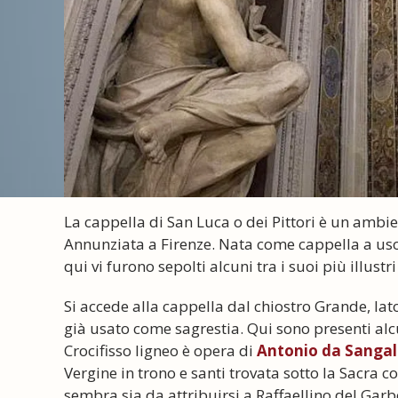
La cappella di San Luca o dei Pittori è un amb
Annunziata a Firenze. Nata come cappella a uso d
qui vi furono sepolti alcuni tra i suoi più illus
Si accede alla cappella dal chiostro Grande, la
già usato come sagrestia. Qui sono presenti al
Crocifisso ligneo è opera di
Antonio da Sangall
Vergine in trono e santi trovata sotto la Sacra c
sembra sia da attribuirsi a Raffaellino del Garb