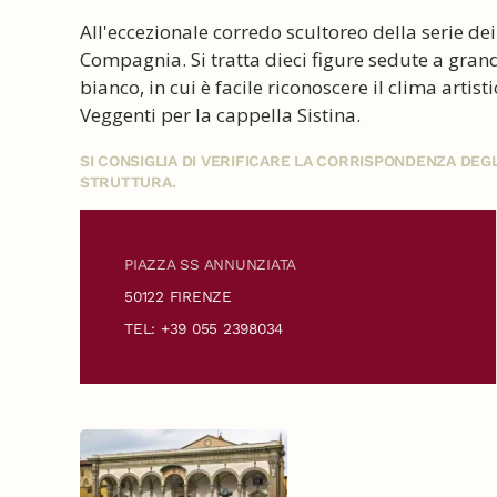
All'eccezionale corredo scultoreo della serie dei 
Compagnia. Si tratta dieci figure sedute a gran
bianco, in cui è facile riconoscere il clima artist
Veggenti per la cappella Sistina.
SI CONSIGLIA DI VERIFICARE LA CORRISPONDENZA DE
STRUTTURA.
PIAZZA SS ANNUNZIATA
50122 FIRENZE
TEL: +39 055 2398034