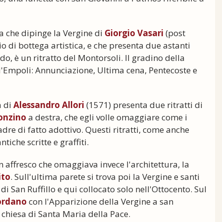
ca che dipinge la Vergine di
Giorgio Vasari
(post
o di bottega artistica, e che presenta due astanti
rdo, è un ritratto del Montorsoli. Il gradino della
ll'Empoli: Annunciazione, Ultima cena, Pentecoste e
à di
Alessandro Allori
(1571) presenta due ritratti di
onzino
a destra, che egli volle omaggiare come i
dre di fatto adottivo. Questi ritratti, come anche
tiche scritte e graffiti.
 affresco che omaggiava invece l'architettura, la
ito
. Sull'ultima parete si trova poi la Vergine e santi
i San Ruffillo e qui collocato solo nell'Ottocento. Sul
ordano
con l'Apparizione della Vergine a san
chiesa di Santa Maria della Pace.