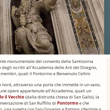
iente monumentale del convento della Santissima
egli iscritti all'Accademia delle Arti del Disegno,
tri membri, quali il Pontormo e Benvenuto Cellini.
to nord, attraverso una porta che immette in un vano,
cune opere appartenute all'Accademia, quali un
o il Vecchio
(dalla distrutta chiesa di San Gallo), la
onversazione di San Ruffillo di
Pontormo
e che
o, una lunetta con San Giovanni a Patmos riferibile a