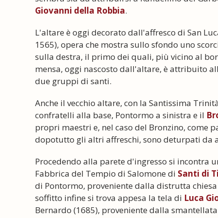
Giovanni della Robbia
.
L'altare è oggi decorato dall'affresco di San Lu
1565), opera che mostra sullo sfondo uno scorci
sulla destra, il primo dei quali, più vicino al bo
mensa, oggi nascosto dall'altare, è attribuito a
due gruppi di santi.
Anche il vecchio altare, con la Santissima Trinit
confratelli alla base, Pontormo a sinistra e il
Br
propri maestri e, nel caso del Bronzino, come pa
dopotutto gli altri affreschi, sono deturpati da an
Procedendo alla parete d'ingresso si incontra un
Fabbrica del Tempio di Salomone di
Santi di T
di Pontormo, proveniente dalla distrutta chiesa d
soffitto infine si trova appesa la tela di
Luca Gi
Bernardo (1685), proveniente dalla smantellata 