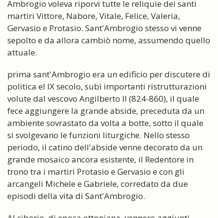
Ambrogio voleva riporvi tutte le reliquie dei santi
martiri Vittore, Nabore, Vitale, Felice, Valeria,
Gervasio e Protasio. Sant'Ambrogio stesso vi venne
sepolto e da allora cambiò nome, assumendo quello
attuale.
prima sant'Ambrogio era un edificio per discutere di
politica el IX secolo, subì importanti ristrutturazioni
volute dal vescovo Angilberto II (824-860), il quale
fece aggiungere la grande abside, preceduta da un
ambiente sovrastato da volta a botte, sotto il quale
si svolgevano le funzioni liturgiche. Nello stesso
periodo, il catino dell'abside venne decorato da un
grande mosaico ancora esistente, il Redentore in
trono tra i martiri Protasio e Gervasio e con gli
arcangeli Michele e Gabriele, corredato da due
episodi della vita di Sant'Ambrogio.
Al ciborio, di epoca ottoniana, vennero aggiunti