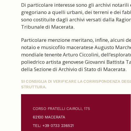
Di particolare interesse sono gli archivi notarili
gregoriano a quelli urbani, dei terreni e dei fab
sono costituite dagli archivi versati dalla Ragio
Tribunale di Macerata.
Particolare menzione meritano, infine, alcuni deg
notaio e musicofilo maceratese Augusto Marche
mondiale tenente Arturo Ciccolini, dell’esplor
poliedrico artista genovese Giovanni Battista Ta
della Sezione di Archivio di Stato di Macerata.
SI CONSIGLIA DI VERIFICARE LA CORRISPONDENZA DE
STRUTTURA.
CORSO FRATELLI CAIROLI, 175
62100 MACERATA
TEL: +39 0733 236521