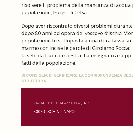
risolvere il problema della mancanza di acqua p
popolazione, Borgo di Celsa.
Dopo aver riscontrato diversi problemi durante i 
dopo 80 anni ad opera del vescovo d’Ischia Mon
popolazione fu sottoposta a una dura tassa sui 
marmo con incise le parole di Girolamo Rocca:” Q
la sete da buona maestra, ha insegnato a sopporta
fatti dalla popolazione.
SI CONSIGLIA DI VERIFICARE LA CORRISPONDENZA DE
STRUTTURA.
VIA MICHELE MAZZELLA, 177
80070 ISCHIA - NAPOLI