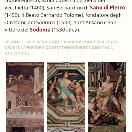
cnquecentesco, Santa Caterina da Siena del
Vecchietta (1460), San Bernardino di
Sano di Pietro
(1450), il Beato Bernardo Tolomei, fondatore degli
Olivetani, del Sodoma (1533), Sant'Ansano e San
Vittore del
Sodoma
(1530 circa).
SI CONSIGLIA DI VERIFICARE LA CORRISPONDENZA DEGLI
ORARI DI APERTURA CONTATTANDO DIRETTAMENTE LA
STRUTTURA.