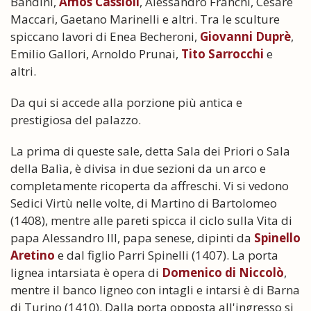
Bandini,
Amos Cassioli
, Alessandro Franchi, Cesare
Maccari, Gaetano Marinelli e altri. Tra le sculture
spiccano lavori di Enea Becheroni,
Giovanni Duprè
,
Emilio Gallori, Arnoldo Prunai,
Tito Sarrocchi
e
altri.
Da qui si accede alla porzione più antica e
prestigiosa del palazzo.
La prima di queste sale, detta Sala dei Priori o Sala
della Balìa, è divisa in due sezioni da un arco e
completamente ricoperta da affreschi. Vi si vedono
Sedici Virtù nelle volte, di Martino di Bartolomeo
(1408), mentre alle pareti spicca il ciclo sulla Vita di
papa Alessandro III, papa senese, dipinti da
Spinello
Aretino
e dal figlio Parri Spinelli (1407). La porta
lignea intarsiata è opera di
Domenico di Niccolò
,
mentre il banco ligneo con intagli e intarsi è di Barna
di Turino (1410). Dalla porta opposta all'ingresso si