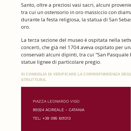
Santo, oltre a preziosi vasi sacri, alcuni provenie
tra cui un ostensorio in oro massiccio con diaman
durante la festa religiosa, la statua di San Seba
oro.
La terza sezione del museo è ospitata nella sett
concerti, che già nel 1704 aveva ospitato per u
conservati alcuni dipinti, tra cui "San Pasqual
statue lignee di particolare pregio.
SI CONSIGLIA DI VERIFICARE LA CORRISPONDENZA DE
STRUTTURA.
PIAZZA LEONARDO VIGO
95024 ACIREALE - CATANIA
TEL: +39 095 601313