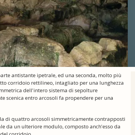
parte antistante ipetrale, ed una seconda, molto più
to corridoio rettilineo, intagliato per una lunghezza
simmetrica dell'intero sistema di sepolture
te scenica entro arcosoli fa propendere per una
ila di quattro arcosoli simmetricamente contrapposti
inale da un ulteriore modulo, composto anch'esso da
del corridoio.