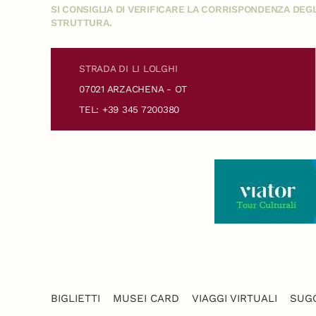
SI CONSIGLIA DI VERIFICARE LA CORRISPONDENZA DE
STRUTTURA.
STRADA DI LI LOLGHI
07021 ARZACHENA - OT
TEL: +39 345 7200380
BIGLIETTI
MUSEI CARD
VIAGGI VIRTUALI
SUGG