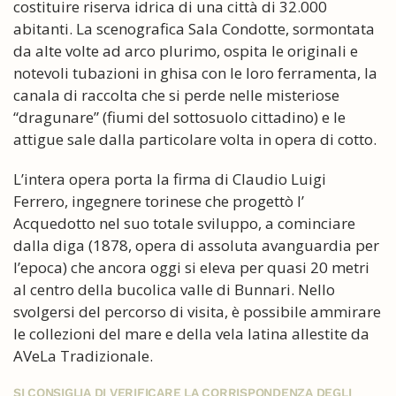
costituire riserva idrica di una città di 32.000
abitanti. La scenografica Sala Condotte, sormontata
da alte volte ad arco plurimo, ospita le originali e
notevoli tubazioni in ghisa con le loro ferramenta, la
canala di raccolta che si perde nelle misteriose
“dragunare” (fiumi del sottosuolo cittadino) e le
attigue sale dalla particolare volta in opera di cotto.
L’intera opera porta la firma di Claudio Luigi
Ferrero, ingegnere torinese che progettò l’
Acquedotto nel suo totale sviluppo, a cominciare
dalla diga (1878, opera di assoluta avanguardia per
l’epoca) che ancora oggi si eleva per quasi 20 metri
al centro della bucolica valle di Bunnari. Nello
svolgersi del percorso di visita, è possibile ammirare
le collezioni del mare e della vela latina allestite da
AVeLa Tradizionale.
SI CONSIGLIA DI VERIFICARE LA CORRISPONDENZA DEGLI