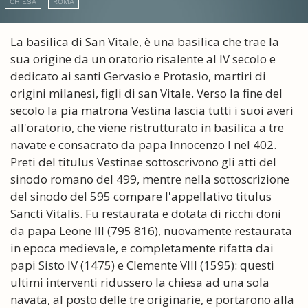
CHIESA
ROMA
La basilica di San Vitale, è una basilica che trae la
sua origine da un oratorio risalente al IV secolo e
dedicato ai santi Gervasio e Protasio, martiri di
origini milanesi, figli di san Vitale. Verso la fine del
secolo la pia matrona Vestina lascia tutti i suoi averi
all'oratorio, che viene ristrutturato in basilica a tre
navate e consacrato da papa Innocenzo I nel 402.
Preti del titulus Vestinae sottoscrivono gli atti del
sinodo romano del 499, mentre nella sottoscrizione
del sinodo del 595 compare l'appellativo titulus
Sancti Vitalis. Fu restaurata e dotata di ricchi doni
da papa Leone III (795 816), nuovamente restaurata
in epoca medievale, e completamente rifatta dai
papi Sisto IV (1475) e Clemente VIII (1595): questi
ultimi interventi ridussero la chiesa ad una sola
navata, al posto delle tre originarie, e portarono alla