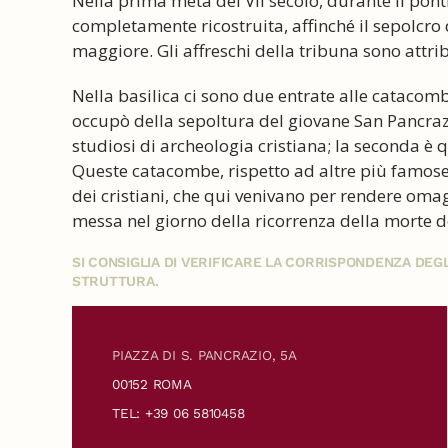
Nella prima metà del VII secolo, durante il ponti
completamente ricostruita, affinché il sepolcro 
maggiore. Gli affreschi della tribuna sono attrib
Nella basilica ci sono due entrate alle catacomb
occupò della sepoltura del giovane San Pancraz
studiosi di archeologia cristiana; la seconda è q
Queste catacombe, rispetto ad altre più famose, 
dei cristiani, che qui venivano per rendere omag
messa nel giorno della ricorrenza della morte de
SI CONSIGLIA DI VERIFICARE LA CORRISPONDENZA DE
STRUTTURA.
PIAZZA DI S. PANCRAZIO, 5A
00152 ROMA
TEL: +39 06 5810458