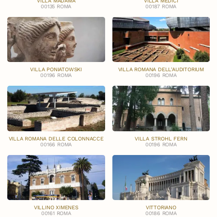
VILLA MADAMA
VILLA MEDICI
00135 ROMA
00187 ROMA
VILLA PONIATOWSKI
VILLA ROMANA DELL'AUDITORIUM
00196 ROMA
00196 ROMA
VILLA ROMANA DELLE COLONNACCE
VILLA STROHL FERN
00166 ROMA
00196 ROMA
VILLINO XIMENES
VITTORIANO
00161 ROMA
00186 ROMA