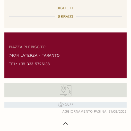
BIGLIETTI
SERVIZI
PIAZZA PLEBISCITO
74014 LATERZA - TARANTO
TEL: +39 333 5726138
5077
AGGIORNAMENTO PAGINA: 31/08/2023