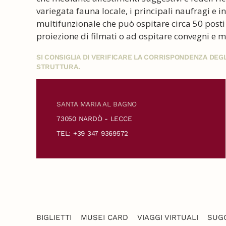
variegata fauna locale, i principali naufragi e 
multifunzionale che può ospitare circa 50 posti 
proiezione di filmati o ad ospitare convegni e
SI CONSIGLIA DI VERIFICARE LA CORRISPONDENZA DE
STRUTTURA.
SANTA MARIA AL BAGNO
73050 NARDÒ - LECCE
TEL: +39 347 9369572
BIGLIETTI
MUSEI CARD
VIAGGI VIRTUALI
SUGG