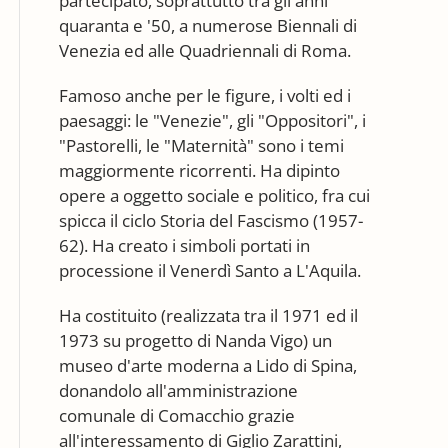
partecipato, soprattutto tra gli anni
quaranta e '50, a numerose Biennali di
Venezia ed alle Quadriennali di Roma.
Famoso anche per le figure, i volti ed i
paesaggi: le "Venezie", gli "Oppositori", i
"Pastorelli, le "Maternità" sono i temi
maggiormente ricorrenti. Ha dipinto
opere a oggetto sociale e politico, fra cui
spicca il ciclo Storia del Fascismo (1957-
62). Ha creato i simboli portati in
processione il Venerdì Santo a L'Aquila.
Ha costituito (realizzata tra il 1971 ed il
1973 su progetto di Nanda Vigo) un
museo d'arte moderna a Lido di Spina,
donandolo all'amministrazione
comunale di Comacchio grazie
all'interessamento di Giglio Zarattini,