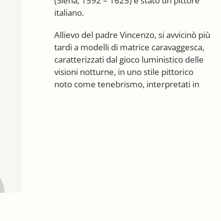
(Siena, 1592 – 1625) è stato un pittore
italiano.
Allievo del padre Vincenzo, si avvicinò più
tardi a modelli di matrice caravaggesca,
caratterizzati dal gioco luministico delle
visioni notturne, in uno stile pittorico
noto come tenebrismo, interpretati in