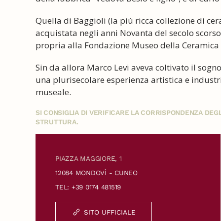
Quella di Baggioli (la più ricca collezione di c
acquistata negli anni Novanta del secolo scorso
propria alla Fondazione Museo della Ceramica 
Sin da allora Marco Levi aveva coltivato il sogn
una plurisecolare esperienza artistica e industri
museale.
SI CONSIGLIA DI VERIFICARE LA CORRISPONDENZA DE
STRUTTURA.
PIAZZA MAGGIORE, 1
12084 MONDOVÌ - CUNEO
TEL: +39 0174 481519
SITO UFFICIALE