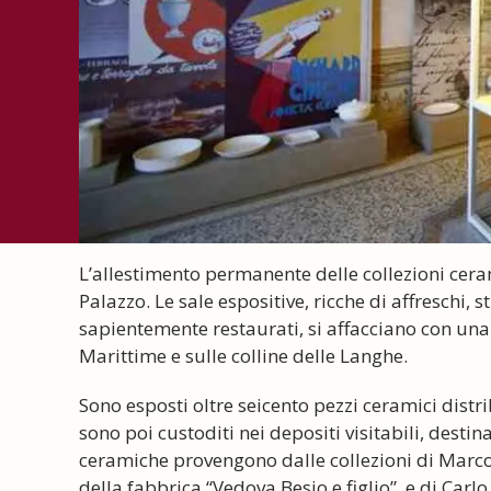
L’allestimento permanente delle collezioni ceram
Palazzo. Le sale espositive, ricche di affreschi, 
sapientemente restaurati, si affacciano con una
Marittime e sulle colline delle Langhe.
Sono esposti oltre seicento pezzi ceramici distr
sono poi custoditi nei depositi visitabili, destina
ceramiche provengono dalle collezioni di Marco 
della fabbrica “Vedova Besio e figlio”, e di Carlo