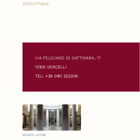
STRUTTURA.
VIA FELICIANO DI GATTINARA, 17
13100 VERCELLI
TEL: +39 0161 253204
MUSEO LEONE