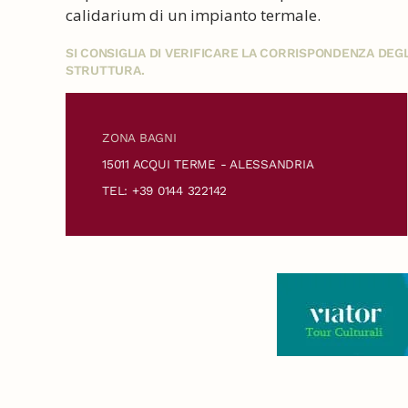
calidarium di un impianto termale.
SI CONSIGLIA DI VERIFICARE LA CORRISPONDENZA DE
STRUTTURA.
ZONA BAGNI
15011 ACQUI TERME - ALESSANDRIA
TEL: +39 0144 322142