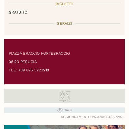
BIGLIETTI
GRATUITO
SERVIZI
PIAZZA BRACCIO FORTEBRACCIO
06123 PERUGIA
TEL: +39 075 5723218
1478
AGGIORNAMENTO PAGINA: 04/02/2025