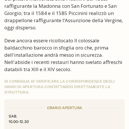
raffigurante la Madonna con San Fortunato e San
Giorgio; tra il 1584 e il 1585 Piccinini realizzò un
drappellone raffigurante l’Assunzione della Vergine,
oggi disperso.
Deve ancora essere ricollocato Il colossale
baldacchino barocco in sfoglia oro che, prima
dell'installazione andrà messo in sicurezza.
Nell'abside i recenti restauri hanno svelato affreschi
databili tra XIII e il XIV secolo.
SI CONSIGLIA DI VERIFICARE LA CORRISPONDENZA DEGLI
ORARI DI APERTURA CONTATTANDO DIRETTAMENTE LA
STRUTTURA.
ORARIO APERTURA
SAB.
10.00-12.30