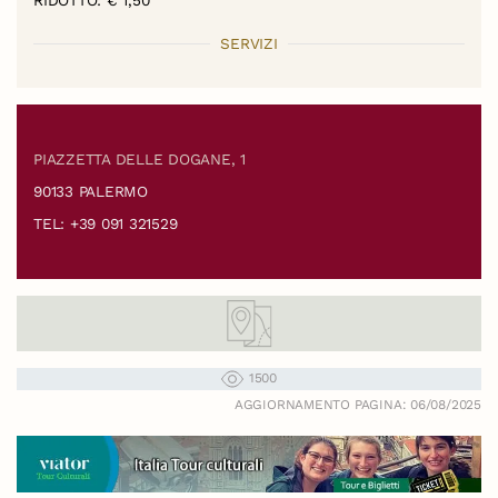
SERVIZI
PIAZZETTA DELLE DOGANE, 1
90133 PALERMO
TEL: +39 091 321529
1500
AGGIORNAMENTO PAGINA: 06/08/2025