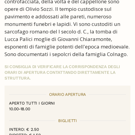
controfacciata, della volta e del cappellone sono
opere di Olivio Sozzi. Il tempio custodisce sul
pavimento e addossati alle pareti, numeroso
monumenti funebri e lapidi. Vi sono custoditi un
sarcofago romano del I secolo d. C., la tomba di
Lucca Palici moglie di Giovanni Chiaramonte,
esponenti di famiglie potenti dell'epoca medioevale.
Sono documentati i sepolcri della famiglia Colnago.
SI CONSIGLIA DI VERIFICARE LA CORRISPONDENZA DEGLI
ORARI DI APERTURA CONTATTANDO DIRETTAMENTE LA
STRUTTURA.
ORARIO APERTURA
APERTO TUTTI I GIORNI
10.00-18.00
BIGLIETTI
INTERO: € 2.50
RIDOTTO: € 1,50