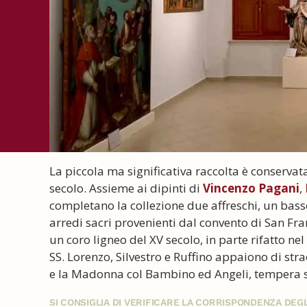
La piccola ma significativa raccolta è conservat
secolo. Assieme ai dipinti di
Vincenzo Pagani
,
completano la collezione due affreschi, un basso
arredi sacri provenienti dal convento di San Fr
un coro ligneo del XV secolo, in parte rifatto ne
SS. Lorenzo, Silvestro e Ruffino appaiono di strao
e la Madonna col Bambino ed Angeli, tempera su
SI CONSIGLIA DI VERIFICARE LA CORRISPONDENZA DE