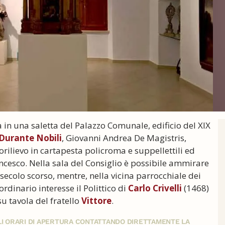
a in una saletta del Palazzo Comunale, edificio del XIX
Durante Nobili
, Giovanni Andrea De Magistris,
rilievo in cartapesta policroma e suppellettili ed
ancesco. Nella sala del Consiglio è possibile ammirare
l secolo scorso, mentre, nella vicina parrocchiale dei
rdinario interesse il Polittico di
Carlo Crivelli
(1468)
 tavola del fratello
Vittore
.
GLI ORARI DI APERTURA CONTATTANDO DIRETTAMENTE LA