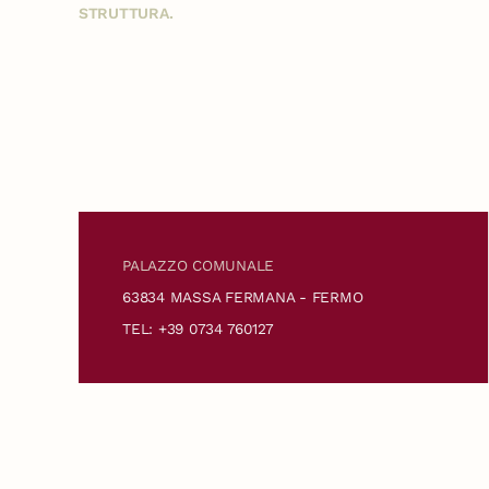
STRUTTURA.
PALAZZO COMUNALE
63834 MASSA FERMANA - FERMO
TEL: +39 0734 760127