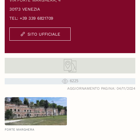
30173 VENEZIA
TEL: +39 339 6821709
SITO UFFICIALE
6225
AGGIORNAMENTO PAGINA: 04/11/2024
FORTE MARGHERA