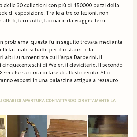
 delle 30 collezioni con più di 150000 pezzi della
ede di esposizione. Tra le altre collezioni, non
attoli, terrecotte, farmacie da viaggio, ferri
u un problema, questa fu in seguito trovata mediante
li la quale si batté per il restauro e la
 altri strumenti tra cui l'arpa Barberini, il
cinquecenteschi di Weier, il claviciterio. Il secondo
X secolo è ancora in fase di allestimemto. Altri
aranno esposti in una palazzina attigua a restauro
GLI ORARI DI APERTURA CONTATTANDO DIRETTAMENTE LA