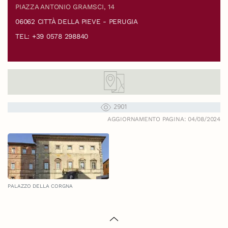
PIAZZA ANTONIO GRAMSCI, 14
06062 CITTÀ DELLA PIEVE - PERUGIA
TEL: +39 0578 298840
2901
AGGIORNAMENTO PAGINA: 04/08/2024
PALAZZO DELLA CORGNA