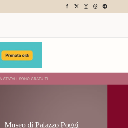
A STATALI
SONO GRATUITI
Museo di Palazzo Poggi