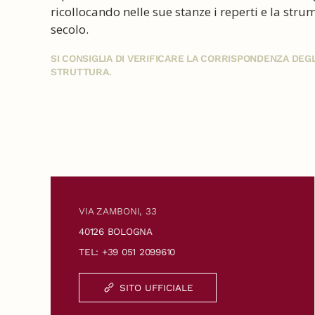
ricollocando nelle sue stanze i reperti e la strume
secolo.
SI CONSIGLIA DI VERIFICARE LA CORRISPONDENZA DE
STRUTTURA.
VIA ZAMBONI, 33
40126 BOLOGNA
TEL: +39 051 2099610
SITO UFFICIALE