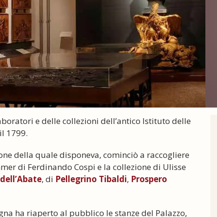
oratori e delle collezioni dell’antico Istituto delle
il 1799.
zione della quale disponeva, cominciò a raccogliere
er di Ferdinando Cospi e la collezione di Ulisse
dell’Abate
, di
Pellegrino Tibaldi
,
Prospero
gna ha riaperto al pubblico le stanze del Palazzo,