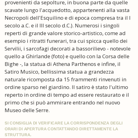
provenienti da sepolture, in buona parte da quelle
scavate lungo l'acquedotto, appartenenti alla vasta
Necropoli dell'Esquilino e di epoca compresa tra il I
secolo a.C. e il III secolo d.C.). Numerosi i singoli
reperti di grande valore storico-artistico, come ad
esempio i ritratti funerari, tra cui spicca quello dei
Servilii, i sarcofagi decorati a bassorilievo - notevole
quello a Ghirlande (foto) e quello con la Corsa delle
Bighe -, la statua di Athena Parthenos e infine, il
Satiro Musico, bellissima statua a grandezza
naturale ricomposta da 15 frammenti rinvenuti in
ordine sparso nel giardino. Il satiro è stato l'ultimo
reperto in ordine di tempo ad essere restaurato e il
primo che si può ammirare entrando nel nuovo
Museo delle Serre.
SI CONSIGLIA DI VERIFICARE LA CORRISPONDENZA DEGLI
ORARI DI APERTURA CONTATTANDO DIRETTAMENTE LA
STRUTTURA.