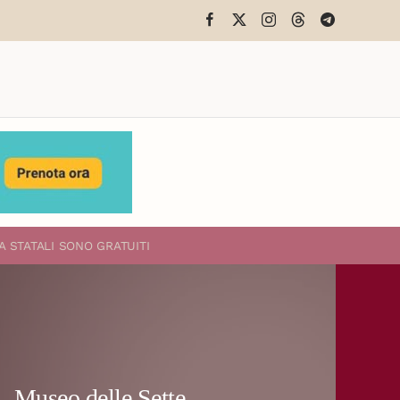
A STATALI
SONO GRATUITI
Museo delle Sette