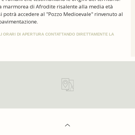
a marmorea di Afrodite risalente alla media età
si potrà accedere al "Pozzo Medioevale" rinvenuto al
ripavimentazione.
GLI ORARI DI APERTURA CONTATTANDO DIRETTAMENTE LA