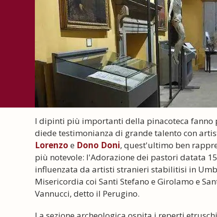
I dipinti più importanti della pinacoteca fanno p
diede testimonianza di grande talento con artist
Lorenzo
e
Dono Doni
, quest'ultimo ben rappr
più notevole: l'Adorazione dei pastori datata 1
influenzata da artisti stranieri stabilitisi in 
Misericordia coi Santi Stefano e Girolamo e Sa
Vannucci, detto il Perugino.
La sezione archeologica ospita i reperti etruschi