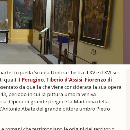
arte di quella Scuola Umbra che tra il XV e il XVI sec.
i quali il
Perugino
,
Tiberio d'Assisi
,
Fiorenzo di
esentato da quella che viene considerata la sua opera
543, periodo in cui la pittura umbra veniva
Umbria. Opera di grande pregio è la Madonna della
nt'Antonio Abate del grande pittore umbro Pietro
 e romani che testimoniano le origini del territorio.