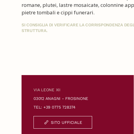
romane, plutei, lastre mosaicate, colonnine app
pietre tombali e cippi funerari.
SI CONSIGLIA DI VERIFICARE LA CORRISPONDENZA DE
STRUTTURA.
VIA LEONE XII
03012 ANAGNI - FROSINONE
TEL: +39 0775 728374
SITO UFFICIALE