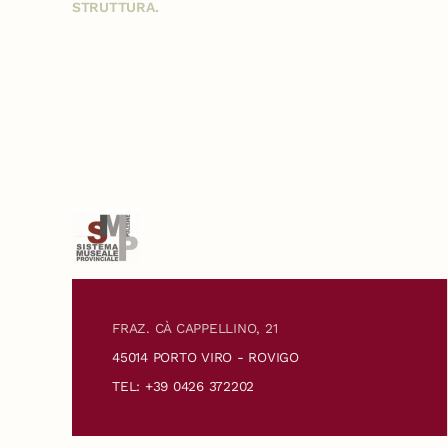
STRUTTURA.
FRAZ. CÀ CAPPELLINO, 21
45014 PORTO VIRO - ROVIGO
TEL: +39 0426 372202