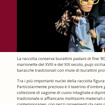
La raccolta conserva burattini padani di fine '800
marionette del XVIII e del XIX secolo, pupi sicili
baracche tradizionali con mute di burattini prov
Tra i più importanti nuclei della raccolta figuran
Particolarmente prezioso è il teatrino d'ombre g
collezione di sagome di cuoio intagliate e dipin
tradizionale si affiancano moltissimi materiali 
contemporaneo, con pezzi provenienti da ogni 