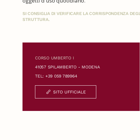
oggetti d'uso quotidiano.
SI CONSIGLIA DI VERIFICARE LA CORRISPONDENZA DE
STRUTTURA.
CORSO UMBERTO I
41057 SPILAMBERTO - MODENA
TEL: +39 059 789964
SITO UFFICIALE