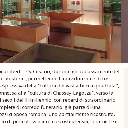
Spilamberto e S. Cesario, durante gli abbassamenti del
 e protostorici, permettendo l'individuazione di tre
, espressiva della "cultura dei vasi a bocca quadrata",
onnessa alla "cultura di Chassey-Lagozza", verso la
i secoli del III millennio, con reperti di straordinario
omplete di corredo funerario, già parte di una
pozzi d'epoca romana, uno parzialmente ricostruito,
to di pericolo vennero nascosti utensili, ceramiche e