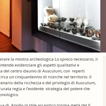
irare la mostra archeologica Lo spreco necessario, il
ntende evidenziare gli aspetti qualitativi e
ia del centro daunio di Ausculum, con reperti
irca un cinquantennio di ricerche nel territorio. Il
enario della ricchezza e del privilegio di Ausculum,
curata regia e l’evidente strategia del potere che
onologico.
ua di Apollo in stile arcaistico (prima metà del II