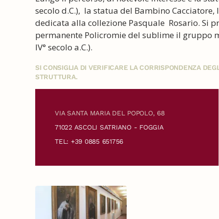
secolo d.C.), la statua del Bambino Cacciatore, l
dedicata alla collezione Pasquale Rosario. Si 
permanente Policromie del sublime il gruppo
IV° secolo a.C.).
SI CONSIGLIA DI VERIFICARE LA CORRISPONDENZA DE
STRUTTURA.
VIA SANTA MARIA DEL POPOLO, 68
71022 ASCOLI SATRIANO - FOGGIA
TEL: +39 0885 651756