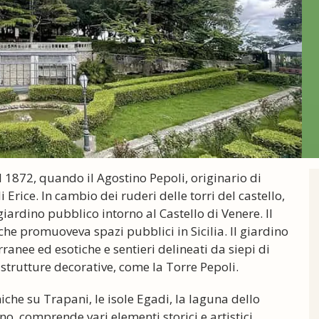
l 1872, quando il Agostino Pepoli, originario di
rice. In cambio dei ruderi delle torri del castello,
iardino pubblico intorno al Castello di Venere. Il
che promuoveva spazi pubblici in Sicilia. Il giardino
rranee ed esotiche e sentieri delineati da siepi di
trutture decorative, come la Torre Pepoli.
iche su Trapani, le isole Egadi, la laguna dello
o, comprende vari elementi storici e artistici.