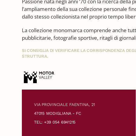
Passione nata negli anni ’70 con la ricerca della 
l’ampliamento della sua collezione personale fino
dallo stesso collezionista nel proprio tempo libero
La collezione monomarca comprende anche tutta
pubblicitarie, fotografie sportive, ritagli di giorn
SI CONSIGLIA DI VERIFICARE LA CORRISPONDENZA DE
STRUTTURA.
VIA PROVINCIALE FAENTINA, 21
47015 MODIGLIANA - FC
TEL: +39 054 6941215