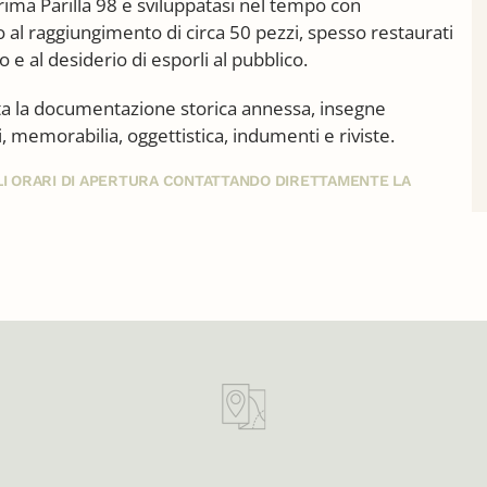
prima Parilla 98 e sviluppatasi nel tempo con
 al raggiungimento di circa 50 pezzi, spesso restaurati
 e al desiderio di esporli al pubblico.
 la documentazione storica annessa, insegne
ali, memorabilia, oggettistica, indumenti e riviste.
GLI ORARI DI APERTURA CONTATTANDO DIRETTAMENTE LA