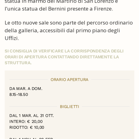
statua in marmo del Martirio di San Lorenzo è
l’unica statua del Bernini presente a Firenze.
Le otto nuove sale sono parte del percorso ordinario
della galleria, accessibili dal primo piano degli
Uffizi.
SI CONSIGLIA DI VERIFICARE LA CORRISPONDENZA DEGLI
ORARI DI APERTURA CONTATTANDO DIRETTAMENTE LA
STRUTTURA.
ORARIO APERTURA
DA MAR. A DOM.
8.15-18.50
BIGLIETTI
DAL 1 MAR. AL 31 OTT.
INTERO: € 20,00
RIDOTTO: € 10,00