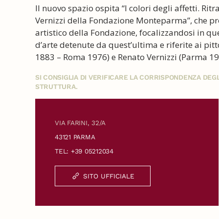
Il nuovo spazio ospita “I colori degli affetti. Ri
Vernizzi della Fondazione Monteparma”, che pro
artistico della Fondazione, focalizzandosi in q
d’arte detenute da quest’ultima e riferite ai p
1883 – Roma 1976) e Renato Vernizzi (Parma 19
SI CONSIGLIA DI VERIFICARE LA CORRISPONDENZA DE
STRUTTURA.
VIA FARINI, 32/A
43121 PARMA
TEL: +39 05212034
SITO UFFICIALE