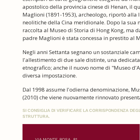
apostolico della provincia cinese di Henan, il qu
Maglioni (1891-1953), archeologo, riportò alla 
neolitiche della Cina meridionale. Dopo la sua 
raccolta al Museo di Storia di Hong Kong, ma d
padre Maglioni è stata concessa in prestito al
Negli anni Settanta segnano un sostanziale c
l'allestimento di due sale distinte, una dedicata 
etnografico; anche il nuovo nome di "Museo d'Ar
diversa impostazione.
Dal 1998 assume l'odierna denominazione, Museo
(2010) che viene nuovamente rinnovato presenta
SI CONSIGLIA DI VERIFICARE LA CORRISPONDENZA DE
STRUTTURA.
VIA MONTE ROSA, 81