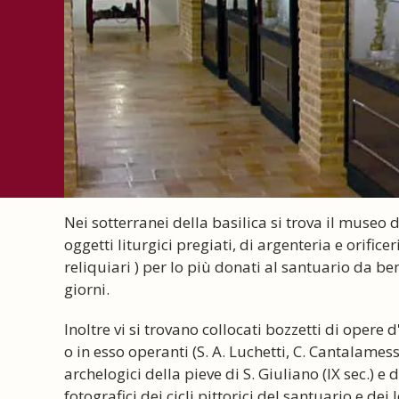
Nei sotterranei della basilica si trova il museo
oggetti liturgici pregiati, di argenteria e orificeri
reliquiari ) per lo più donati al santuario da ben
giorni.
Inoltre vi si trovano collocati bozzetti di opere
o in esso operanti (S. A. Luchetti, C. Cantalames
archelogici della pieve di S. Giuliano (IX sec.) 
fotografici dei cicli pittorici del santuario e d