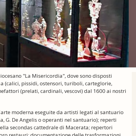
 diocesano "La Misericordia", dove sono disposti
a (calici, pissidi, ostensori, turiboli, carteglorie,
efattori (prelati, cardinali, vescovi) dal 1600 ai nostri
 d'arte moderna eseguite da artisti legati al santuario
sa, G. De Angelis o operanti nel santuario); reperti
e della secondas cattedrale di Macerata; repertori
ei loro restauri; documentazione delle trasformazioni